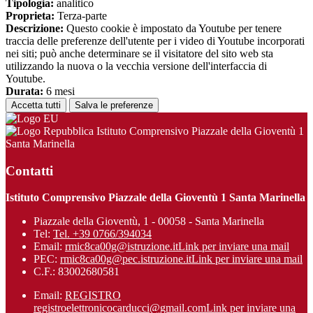
Tipologia:
analitico
Proprieta:
Terza-parte
Descrizione:
Questo cookie è impostato da Youtube per tenere
traccia delle preferenze dell'utente per i video di Youtube incorporati
nei siti; può anche determinare se il visitatore del sito web sta
utilizzando la nuova o la vecchia versione dell'interfaccia di
Youtube.
Durata:
6 mesi
Accetta tutti
Salva le preferenze
Istituto Comprensivo Piazzale della Gioventù 1
Santa Marinella
Contatti
Istituto Comprensivo Piazzale della Gioventù 1 Santa Marinella
Piazzale della Gioventù, 1 - 00058 - Santa Marinella
Tel:
Tel. +39 0766/394034
Email:
rmic8ca00g@istruzione.it
Link per inviare una mail
PEC:
rmic8ca00g@pec.istruzione.it
Link per inviare una mail
C.F.: 83002680581
Email:
REGISTRO
registroelettronicocarducci@gmail.com
Link per inviare una