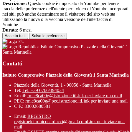
Descrizione:
Questo cookie è impostato da Youtube per tenere
traccia delle preferenze dell'utente per i video di Youtube incorporati
nei siti; può anche determinare se il visitatore del sito web sta
utilizzando la nuova o la vecchia versione dell'interfaccia di
Youtube.
Durata:
6 mesi
Accetta tutti
Salva le preferenze
Istituto Comprensivo Piazzale della Gioventù 1
Santa Marinella
Contatti
Istituto Comprensivo Piazzale della Gioventù 1 Santa Marinella
Piazzale della Gioventù, 1 - 00058 - Santa Marinella
Tel:
Tel. +39 0766/394034
Email:
rmic8ca00g@istruzione.it
Link per inviare una mail
PEC:
rmic8ca00g@pec.istruzione.it
Link per inviare una mail
C.F.: 83002680581
Email:
REGISTRO
registroelettronicocarducci@gmail.com
Link per inviare una
mail