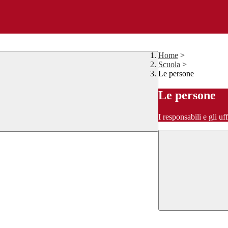
Home
>
Scuola
>
Le persone
Le persone
I responsabili e gli uf