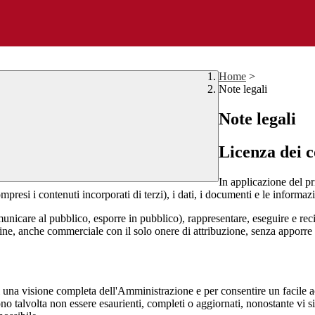
Home
>
Note legali
Note legali
Licenza dei c
In applicazione del pr
si i contenuti incorporati di terzi), i dati, i documenti e le informazi
comunicare al pubblico, esporre in pubblico), rappresentare, eseguire e r
 fine, anche commerciale con il solo onere di attribuzione, senza apporre 
enti una visione completa dell'Amministrazione e per consentire un facile ac
ono talvolta non essere esaurienti, completi o aggiornati, nonostante vi