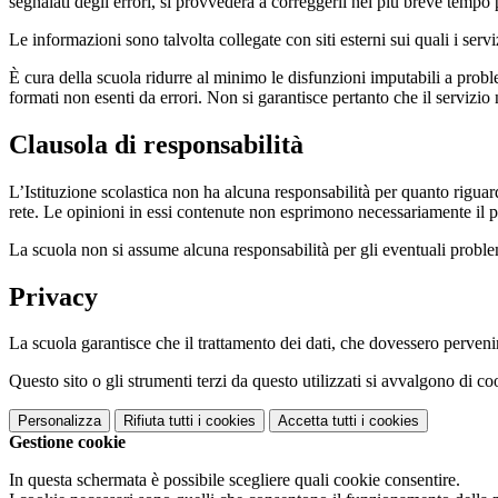
segnalati degli errori, si provvederà a correggerli nel più breve tempo 
Le informazioni sono talvolta collegate con siti esterni sui quali i serv
È cura della scuola ridurre al minimo le disfunzioni imputabili a problemi
formati non esenti da errori. Non si garantisce pertanto che il servizio
Clausola di responsabilità
L’Istituzione scolastica non ha alcuna responsabilità per quanto riguarda
rete. Le opinioni in essi contenute non esprimono necessariamente il pu
La scuola non si assume alcuna responsabilità per gli eventuali problemi 
Privacy
La scuola garantisce che il trattamento dei dati, che dovessero pervenir
Questo sito o gli strumenti terzi da questo utilizzati si avvalgono di coo
Personalizza
Rifiuta tutti
i cookies
Accetta tutti
i cookies
Gestione cookie
In questa schermata è possibile scegliere quali cookie consentire.