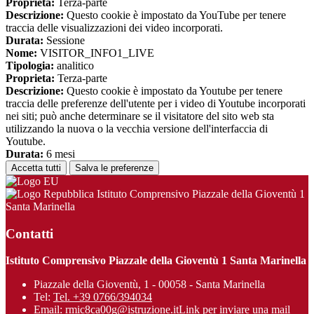
Proprieta:
Terza-parte
Descrizione:
Questo cookie è impostato da YouTube per tenere
traccia delle visualizzazioni dei video incorporati.
Durata:
Sessione
Nome:
VISITOR_INFO1_LIVE
Tipologia:
analitico
Proprieta:
Terza-parte
Descrizione:
Questo cookie è impostato da Youtube per tenere
traccia delle preferenze dell'utente per i video di Youtube incorporati
nei siti; può anche determinare se il visitatore del sito web sta
utilizzando la nuova o la vecchia versione dell'interfaccia di
Youtube.
Durata:
6 mesi
Accetta tutti
Salva le preferenze
Istituto Comprensivo Piazzale della Gioventù 1
Santa Marinella
Contatti
Istituto Comprensivo Piazzale della Gioventù 1 Santa Marinella
Piazzale della Gioventù, 1 - 00058 - Santa Marinella
Tel:
Tel. +39 0766/394034
Email:
rmic8ca00g@istruzione.it
Link per inviare una mail