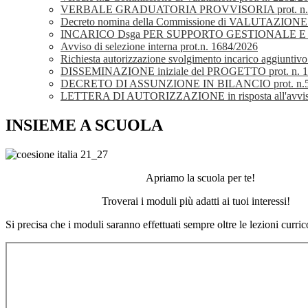
VERBALE GRADUATORIA PROVVISORIA prot. n. 195
Decreto nomina della Commissione di VALUTAZIONE pr
INCARICO Dsga PER SUPPORTO GESTIONALE E CON
Avviso di selezione interna prot.n. 1684/2026
Richiesta autorizzazione svolgimento incarico aggiunt
DISSEMINAZIONE iniziale del PROGETTO prot. n. 1
DECRETO DI ASSUNZIONE IN BILANCIO prot. n.521
LETTERA DI AUTORIZZAZIONE in risposta all'avviso 
INSIEME A SCUOLA
Apriamo la scuola per te!
Troverai i moduli più adatti ai tuoi interessi!
Si precisa che i moduli saranno effettuati sempre oltre le lezioni curric