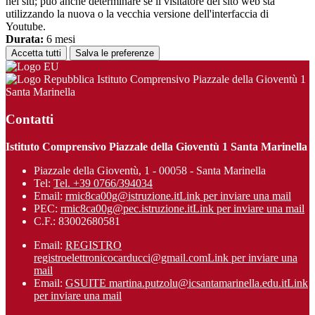
nei siti; può anche determinare se il visitatore del sito web sta
utilizzando la nuova o la vecchia versione dell'interfaccia di
Youtube.
Durata:
6 mesi
Accetta tutti
Salva le preferenze
Istituto Comprensivo Piazzale della Gioventù 1
Santa Marinella
Contatti
Istituto Comprensivo Piazzale della Gioventù 1 Santa Marinella
Piazzale della Gioventù, 1 - 00058 - Santa Marinella
Tel:
Tel. +39 0766/394034
Email:
rmic8ca00g@istruzione.it
Link per inviare una mail
PEC:
rmic8ca00g@pec.istruzione.it
Link per inviare una mail
C.F.: 83002680581
Email:
REGISTRO
registroelettronicocarducci@gmail.com
Link per inviare una
mail
Email:
GSUITE martina.putzolu@icsantamarinel​la.edu.it
Link
per inviare una mail