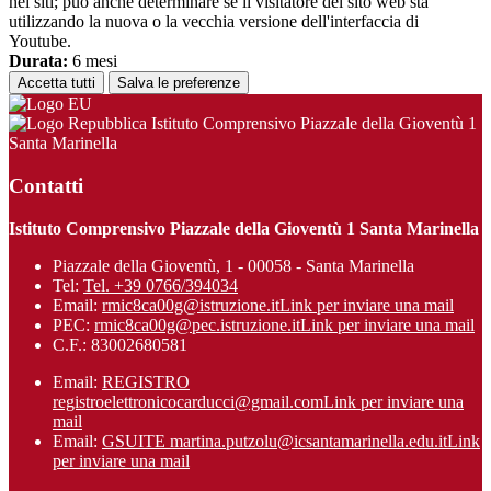
nei siti; può anche determinare se il visitatore del sito web sta
utilizzando la nuova o la vecchia versione dell'interfaccia di
Youtube.
Durata:
6 mesi
Accetta tutti
Salva le preferenze
Istituto Comprensivo Piazzale della Gioventù 1
Santa Marinella
Contatti
Istituto Comprensivo Piazzale della Gioventù 1 Santa Marinella
Piazzale della Gioventù, 1 - 00058 - Santa Marinella
Tel:
Tel. +39 0766/394034
Email:
rmic8ca00g@istruzione.it
Link per inviare una mail
PEC:
rmic8ca00g@pec.istruzione.it
Link per inviare una mail
C.F.: 83002680581
Email:
REGISTRO
registroelettronicocarducci@gmail.com
Link per inviare una
mail
Email:
GSUITE martina.putzolu@icsantamarinel​la.edu.it
Link
per inviare una mail