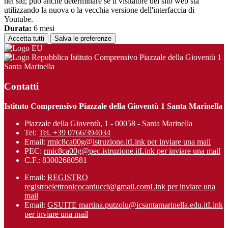
nei siti; può anche determinare se il visitatore del sito web sta
utilizzando la nuova o la vecchia versione dell'interfaccia di
Youtube.
Durata:
6 mesi
Accetta tutti
Salva le preferenze
Istituto Comprensivo Piazzale della Gioventù 1
Santa Marinella
Contatti
Istituto Comprensivo Piazzale della Gioventù 1 Santa Marinella
Piazzale della Gioventù, 1 - 00058 - Santa Marinella
Tel:
Tel. +39 0766/394034
Email:
rmic8ca00g@istruzione.it
Link per inviare una mail
PEC:
rmic8ca00g@pec.istruzione.it
Link per inviare una mail
C.F.: 83002680581
Email:
REGISTRO
registroelettronicocarducci@gmail.com
Link per inviare una
mail
Email:
GSUITE martina.putzolu@icsantamarinel​la.edu.it
Link
per inviare una mail