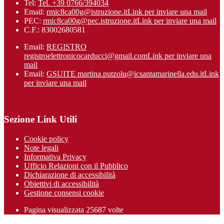
Tel:
Tel. +39 0766/394034
Email:
rmic8ca00g@istruzione.it
Link per inviare una mail
PEC:
rmic8ca00g@pec.istruzione.it
Link per inviare una mail
C.F.: 83002680581
Email:
REGISTRO
registroelettronicocarducci@gmail.com
Link per inviare una
mail
Email:
GSUITE martina.putzolu@icsantamarinel​la.edu.it
Link
per inviare una mail
Sezione Link Utili
Cookie policy
Note legali
Informativa Privacy
Ufficio Relazioni con il Pubblico
Dichiarazione di accessibilità
Obiettivi di accessibilità
Gestione consensi cookie
Pagina visualizzata 25687 volte