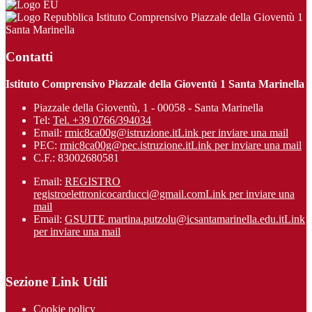
Istituto Comprensivo Piazzale della Gioventù 1
Santa Marinella
Contatti
Istituto Comprensivo Piazzale della Gioventù 1 Santa Marinella
Piazzale della Gioventù, 1 - 00058 - Santa Marinella
Tel:
Tel. +39 0766/394034
Email:
rmic8ca00g@istruzione.it
Link per inviare una mail
PEC:
rmic8ca00g@pec.istruzione.it
Link per inviare una mail
C.F.: 83002680581
Email:
REGISTRO
registroelettronicocarducci@gmail.com
Link per inviare una
mail
Email:
GSUITE martina.putzolu@icsantamarinel​la.edu.it
Link
per inviare una mail
Sezione Link Utili
Cookie policy