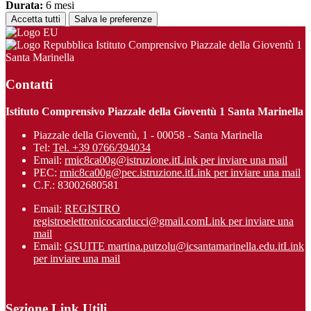
Durata:
6 mesi
Accetta tutti
Salva le preferenze
Istituto Comprensivo Piazzale della Gioventù 1
Santa Marinella
Contatti
Istituto Comprensivo Piazzale della Gioventù 1 Santa Marinella
Piazzale della Gioventù, 1 - 00058 - Santa Marinella
Tel:
Tel. +39 0766/394034
Email:
rmic8ca00g@istruzione.it
Link per inviare una mail
PEC:
rmic8ca00g@pec.istruzione.it
Link per inviare una mail
C.F.: 83002680581
Email:
REGISTRO
registroelettronicocarducci@gmail.com
Link per inviare una
mail
Email:
GSUITE martina.putzolu@icsantamarinel​la.edu.it
Link
per inviare una mail
Sezione Link Utili