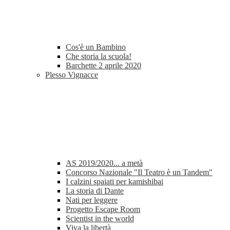
Cos'è un Bambino
Che storia la scuola!
Barchette 2 aprile 2020
Plesso Vignacce
AS 2019/2020... a metà
Concorso Nazionale "Il Teatro è un Tandem"
I calzini spaiati per kamishibai
La storia di Dante
Nati per leggere
Progetto Escape Room
Scientist in the world
Viva la libertà