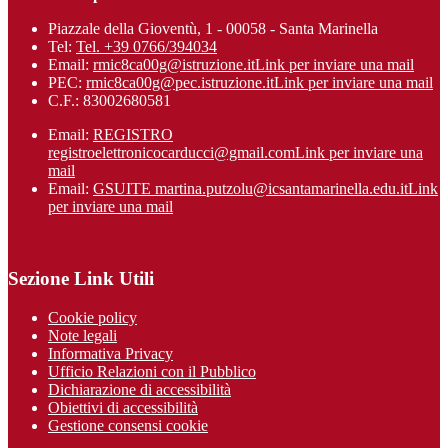
Piazzale della Gioventù, 1 - 00058 - Santa Marinella
Tel:
Tel. +39 0766/394034
Email:
rmic8ca00g@istruzione.it
Link per inviare una mail
PEC:
rmic8ca00g@pec.istruzione.it
Link per inviare una mail
C.F.: 83002680581
Email:
REGISTRO
registroelettronicocarducci@gmail.com
Link per inviare una
mail
Email:
GSUITE martina.putzolu@icsantamarinel​la.edu.it
Link
per inviare una mail
Sezione Link Utili
Cookie policy
Note legali
Informativa Privacy
Ufficio Relazioni con il Pubblico
Dichiarazione di accessibilità
Obiettivi di accessibilità
Gestione consensi cookie