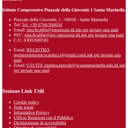
Istituto Comprensivo Piazzale della Gioventù 1 Santa Marinella
Piazzale della Gioventù, 1 - 00058 - Santa Marinella
Tel:
Tel. +39 0766/394034
Email:
rmic8ca00g@istruzione.it
Link per inviare una mail
PEC:
rmic8ca00g@pec.istruzione.it
Link per inviare una mail
C.F.: 83002680581
Email:
REGISTRO
registroelettronicocarducci@gmail.com
Link per inviare una
mail
Email:
GSUITE martina.putzolu@icsantamarinel​la.edu.it
Link
per inviare una mail
Sezione Link Utili
Cookie policy
Note legali
Informativa Privacy
Ufficio Relazioni con il Pubblico
Dichiarazione di accessibilità
Obiettivi di accessibilità