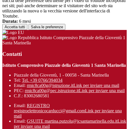
traccia delle preferenze dell'utente per i video di Youtube incorporati
nei siti; può anche determinare se il visitatore del sito web sta
utilizzando la nuova o la vecchia versione dell'interfaccia di
Youtube.
Durata:
6 mesi
Accetta tutti
Salva le preferenze
Istituto Comprensivo Piazzale della Gioventù 1
Santa Marinella
Contatti
Istituto Comprensivo Piazzale della Gioventù 1 Santa Marinella
Piazzale della Gioventù, 1 - 00058 - Santa Marinella
Tel:
Tel. +39 0766/394034
Email:
rmic8ca00g@istruzione.it
Link per inviare una mail
PEC:
rmic8ca00g@pec.istruzione.it
Link per inviare una mail
C.F.: 83002680581
Email:
REGISTRO
registroelettronicocarducci@gmail.com
Link per inviare una
mail
Email:
GSUITE martina.putzolu@icsantamarinel​la.edu.it
Link
per inviare una mail