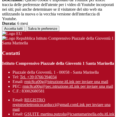
traccia delle preferenze dell'utente per i video di Youtube incorporati
nei siti; può anche determinare se il visitatore del sito web sta
utilizzando la nuova o la vecchia versione dell'interfaccia di
Youtube.
Durata:
6 mesi
Accetta tutti
Salva le preferenze
Istituto Comprensivo Piazzale della Gioventù 1
Santa Marinella
Contatti
Istituto Comprensivo Piazzale della Gioventù 1 Santa Marinella
Piazzale della Gioventù, 1 - 00058 - Santa Marinella
Tel:
Tel. +39 0766/394034
Email:
rmic8ca00g@istruzione.it
Link per inviare una mail
PEC:
rmic8ca00g@pec.istruzione.it
Link per inviare una mail
C.F.: 83002680581
Email:
REGISTRO
registroelettronicocarducci@gmail.com
Link per inviare una
mail
Email:
GSUITE martina.putzolu@icsantamarinel​la.edu.it
Link