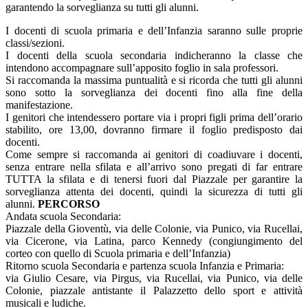
garantendo la sorveglianza su tutti gli alunni.
I docenti di scuola primaria e dell’Infanzia saranno sulle proprie
classi/sezioni.
I docenti della scuola secondaria indicheranno la classe che
intendono accompagnare sull’apposito foglio in sala professori.
Si raccomanda la massima puntualità e si ricorda che tutti gli alunni
sono sotto la sorveglianza dei docenti fino alla fine della
manifestazione.
I genitori che intendessero portare via i propri figli prima dell’orario
stabilito, ore 13,00, dovranno firmare il foglio predisposto dai
docenti.
Come sempre si raccomanda ai genitori di coadiuvare i docenti,
senza entrare nella sfilata e all’arrivo sono pregati di far entrare
TUTTA la sfilata e di tenersi fuori dal Piazzale per garantire la
sorveglianza attenta dei docenti, quindi la sicurezza di tutti gli
alunni.
PERCORSO
Andata scuola Secondaria:
Piazzale della Gioventù, via delle Colonie, via Punico, via Rucellai,
via Cicerone, via Latina, parco Kennedy (congiungimento del
corteo con quello di Scuola primaria e dell’Infanzia)
Ritorno scuola Secondaria e partenza scuola Infanzia e Primaria:
via Giulio Cesare, via Pirgus, via Rucellai, via Punico, via delle
Colonie, piazzale antistante il Palazzetto dello sport e attività
musicali e ludiche.