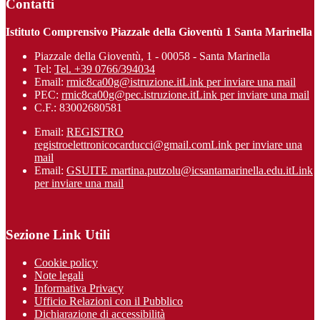
Contatti
Istituto Comprensivo Piazzale della Gioventù 1 Santa Marinella
Piazzale della Gioventù, 1 - 00058 - Santa Marinella
Tel:
Tel. +39 0766/394034
Email:
rmic8ca00g@istruzione.it
Link per inviare una mail
PEC:
rmic8ca00g@pec.istruzione.it
Link per inviare una mail
C.F.: 83002680581
Email:
REGISTRO
registroelettronicocarducci@gmail.com
Link per inviare una
mail
Email:
GSUITE martina.putzolu@icsantamarinel​la.edu.it
Link
per inviare una mail
Sezione Link Utili
Cookie policy
Note legali
Informativa Privacy
Ufficio Relazioni con il Pubblico
Dichiarazione di accessibilità