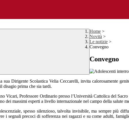
Home
>
Novità
>
Le notizie
>
Convegno
Convegno
 sua Dirigente Scolastica Velia Ceccarelli, invita calorosamente genito
l disagio prima che sia tardi.
fano Vicari, Professore Ordinario presso l’Università Cattolica del Sacr
ei massimi esperti a livello internazionale nel campo della salute men
adolescenziale, spesso silenzioso, talvolta invisibile, ma sempre più di
e i segnali precoci di sofferenza nei ragazzi e su come adulti, famigl