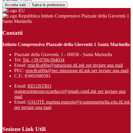
Accetta tutti
Salva le preferenze
Istituto Comprensivo Piazzale della Gioventù 1
Santa Marinella
Contatti
Istituto Comprensivo Piazzale della Gioventù 1 Santa Marinella
Piazzale della Gioventù, 1 - 00058 - Santa Marinella
Tel:
Tel. +39 0766/394034
Email:
rmic8ca00g@istruzione.it
Link per inviare una mail
PEC:
rmic8ca00g@pec.istruzione.it
Link per inviare una mail
C.F.: 83002680581
Email:
REGISTRO
registroelettronicocarducci@gmail.com
Link per inviare una
mail
Email:
GSUITE martina.putzolu@icsantamarinel​la.edu.it
Link
per inviare una mail
Sezione Link Utili