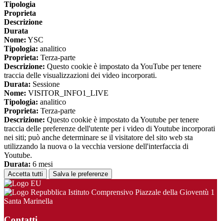
Tipologia
Proprieta
Descrizione
Durata
Nome:
YSC
Tipologia:
analitico
Proprieta:
Terza-parte
Descrizione:
Questo cookie è impostato da YouTube per tenere
traccia delle visualizzazioni dei video incorporati.
Durata:
Sessione
Nome:
VISITOR_INFO1_LIVE
Tipologia:
analitico
Proprieta:
Terza-parte
Descrizione:
Questo cookie è impostato da Youtube per tenere
traccia delle preferenze dell'utente per i video di Youtube incorporati
nei siti; può anche determinare se il visitatore del sito web sta
utilizzando la nuova o la vecchia versione dell'interfaccia di
Youtube.
Durata:
6 mesi
Accetta tutti
Salva le preferenze
Istituto Comprensivo Piazzale della Gioventù 1
Santa Marinella
Contatti