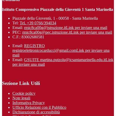
Istituto Comprensivo Piazzale della Gioventù 1 Santa Marinella
Piazzale della Gioventù, 1 - 00058 - Santa Marinella
Tel:
Tel. +39 0766/394034
Email:
rmic8ca00g@istruzione.it
Link per inviare una mail
PEC:
rmic8ca00g@pec.istruzione.it
Link per inviare una mail
C.F.: 83002680581
Email:
REGISTRO
registroelettronicocarducci@gmail.com
Link per inviare una
mail
Email:
GSUITE martina.putzolu@icsantamarinel​la.edu.it
Link
per inviare una mail
Sezione Link Utili
Cookie policy
Note legali
Informativa Privacy
Ufficio Relazioni con il Pubblico
Dichiarazione di accessibilità