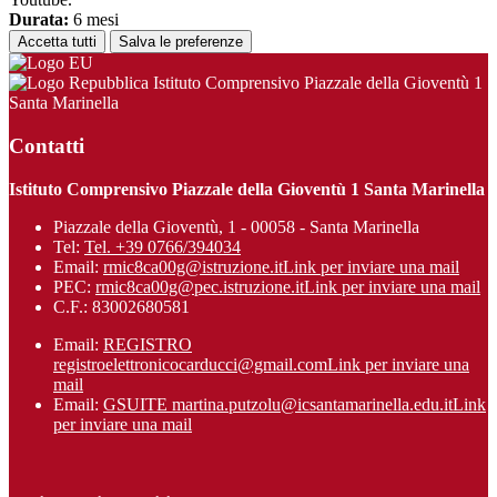
Durata:
6 mesi
Accetta tutti
Salva le preferenze
Istituto Comprensivo Piazzale della Gioventù 1
Santa Marinella
Contatti
Istituto Comprensivo Piazzale della Gioventù 1 Santa Marinella
Piazzale della Gioventù, 1 - 00058 - Santa Marinella
Tel:
Tel. +39 0766/394034
Email:
rmic8ca00g@istruzione.it
Link per inviare una mail
PEC:
rmic8ca00g@pec.istruzione.it
Link per inviare una mail
C.F.: 83002680581
Email:
REGISTRO
registroelettronicocarducci@gmail.com
Link per inviare una
mail
Email:
GSUITE martina.putzolu@icsantamarinel​la.edu.it
Link
per inviare una mail