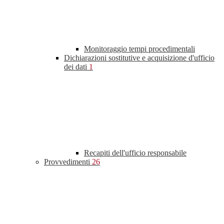
Monitoraggio tempi procedimentali
Dichiarazioni sostitutive e acquisizione d'ufficio
dei dati
1
Recapiti dell'ufficio responsabile
Provvedimenti
26