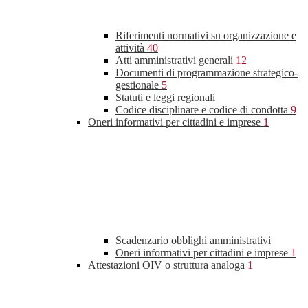
Riferimenti normativi su organizzazione e
attività
40
Atti amministrativi generali
12
Documenti di programmazione strategico-
gestionale
5
Statuti e leggi regionali
Codice disciplinare e codice di condotta
9
Oneri informativi per cittadini e imprese
1
Scadenzario obblighi amministrativi
Oneri informativi per cittadini e imprese
1
Attestazioni OIV o struttura analoga
1