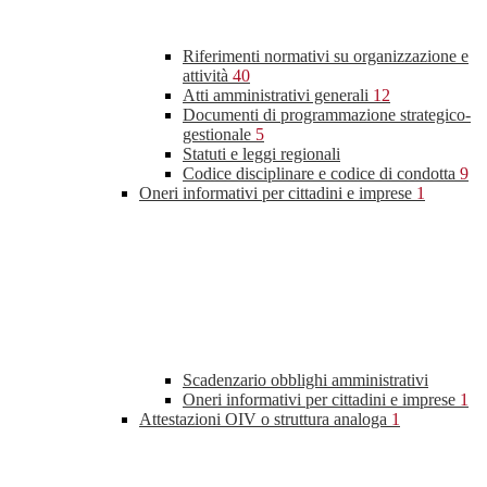
Riferimenti normativi su organizzazione e
attività
40
Atti amministrativi generali
12
Documenti di programmazione strategico-
gestionale
5
Statuti e leggi regionali
Codice disciplinare e codice di condotta
9
Oneri informativi per cittadini e imprese
1
Scadenzario obblighi amministrativi
Oneri informativi per cittadini e imprese
1
Attestazioni OIV o struttura analoga
1