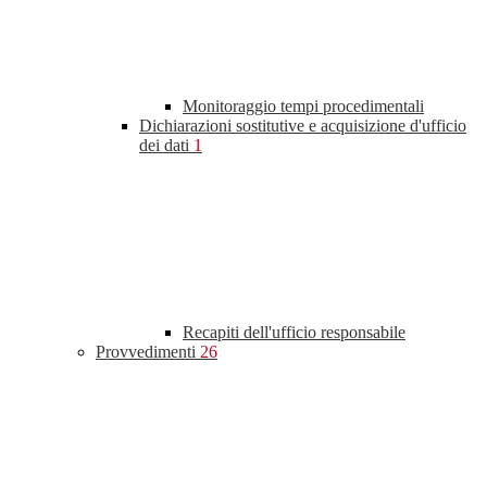
Monitoraggio tempi procedimentali
Dichiarazioni sostitutive e acquisizione d'ufficio
dei dati
1
Recapiti dell'ufficio responsabile
Provvedimenti
26