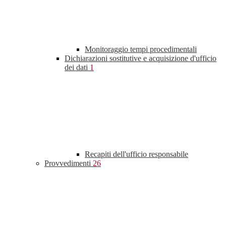
Monitoraggio tempi procedimentali
Dichiarazioni sostitutive e acquisizione d'ufficio
dei dati
1
Recapiti dell'ufficio responsabile
Provvedimenti
26