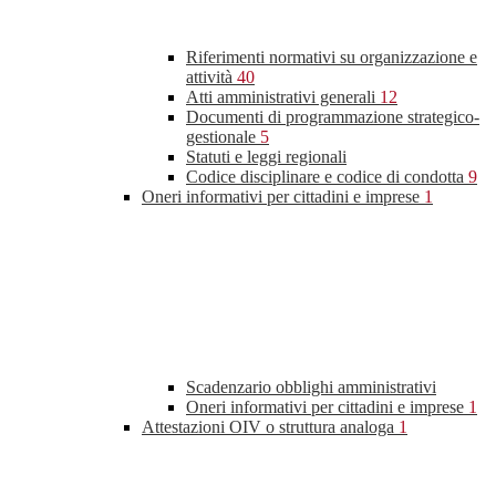
Riferimenti normativi su organizzazione e
attività
40
Atti amministrativi generali
12
Documenti di programmazione strategico-
gestionale
5
Statuti e leggi regionali
Codice disciplinare e codice di condotta
9
Oneri informativi per cittadini e imprese
1
Scadenzario obblighi amministrativi
Oneri informativi per cittadini e imprese
1
Attestazioni OIV o struttura analoga
1