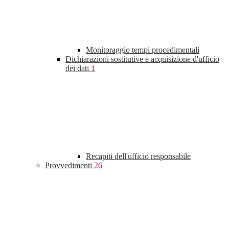
Monitoraggio tempi procedimentali
Dichiarazioni sostitutive e acquisizione d'ufficio
dei dati
1
Recapiti dell'ufficio responsabile
Provvedimenti
26