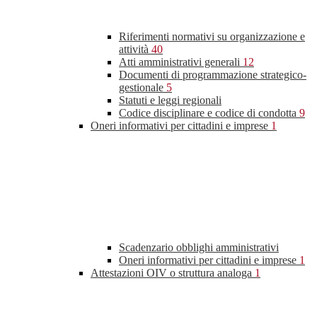
Riferimenti normativi su organizzazione e
attività
40
Atti amministrativi generali
12
Documenti di programmazione strategico-
gestionale
5
Statuti e leggi regionali
Codice disciplinare e codice di condotta
9
Oneri informativi per cittadini e imprese
1
Scadenzario obblighi amministrativi
Oneri informativi per cittadini e imprese
1
Attestazioni OIV o struttura analoga
1