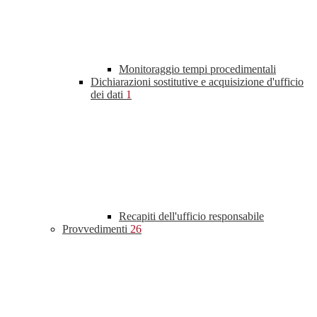
Monitoraggio tempi procedimentali
Dichiarazioni sostitutive e acquisizione d'ufficio
dei dati
1
Recapiti dell'ufficio responsabile
Provvedimenti
26