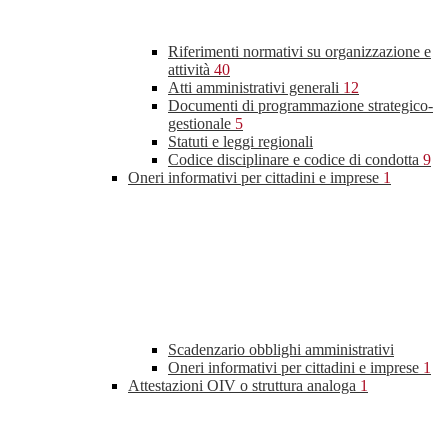
Riferimenti normativi su organizzazione e
attività
40
Atti amministrativi generali
12
Documenti di programmazione strategico-
gestionale
5
Statuti e leggi regionali
Codice disciplinare e codice di condotta
9
Oneri informativi per cittadini e imprese
1
Scadenzario obblighi amministrativi
Oneri informativi per cittadini e imprese
1
Attestazioni OIV o struttura analoga
1