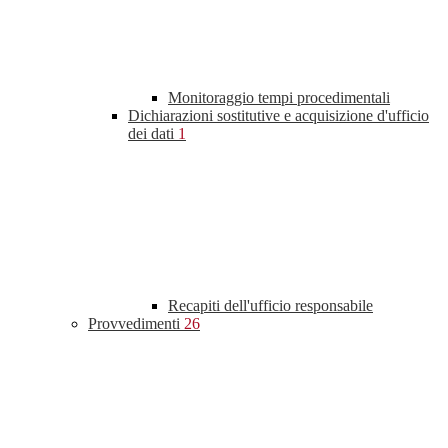
Monitoraggio tempi procedimentali
Dichiarazioni sostitutive e acquisizione d'ufficio
dei dati
1
Recapiti dell'ufficio responsabile
Provvedimenti
26