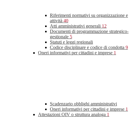
Riferimenti normativi su organizzazione e
attività
40
Atti amministrativi generali
12
Documenti di programmazione strategico-
gestionale
5
Statuti e leggi regionali
Codice disciplinare e codice di condotta
9
Oneri informativi per cittadini e imprese
1
Scadenzario obblighi amministrativi
Oneri informativi per cittadini e imprese
1
Attestazioni OIV o struttura analoga
1