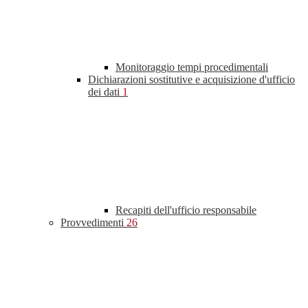
Monitoraggio tempi procedimentali
Dichiarazioni sostitutive e acquisizione d'ufficio
dei dati
1
Recapiti dell'ufficio responsabile
Provvedimenti
26