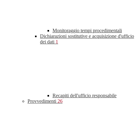
Monitoraggio tempi procedimentali
Dichiarazioni sostitutive e acquisizione d'ufficio
dei dati
1
Recapiti dell'ufficio responsabile
Provvedimenti
26