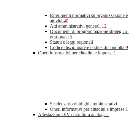
Riferimenti normativi su organizzazione e
attività
40
Atti amministrativi generali
12
Documenti di programmazione strategico-
gestionale
5
Statuti e leggi regionali
Codice disciplinare e codice di condotta
9
Oneri informativi per cittadini e imprese
1
Scadenzario obblighi amministrativi
Oneri informativi per cittadini e imprese
1
Attestazioni OIV o struttura analoga
1