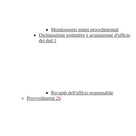
Monitoraggio tempi procedimentali
Dichiarazioni sostitutive e acquisizione d'ufficio
dei dati
1
Recapiti dell'ufficio responsabile
Provvedimenti
26