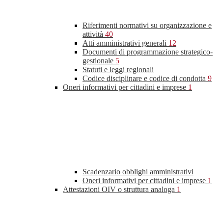
Riferimenti normativi su organizzazione e
attività
40
Atti amministrativi generali
12
Documenti di programmazione strategico-
gestionale
5
Statuti e leggi regionali
Codice disciplinare e codice di condotta
9
Oneri informativi per cittadini e imprese
1
Scadenzario obblighi amministrativi
Oneri informativi per cittadini e imprese
1
Attestazioni OIV o struttura analoga
1